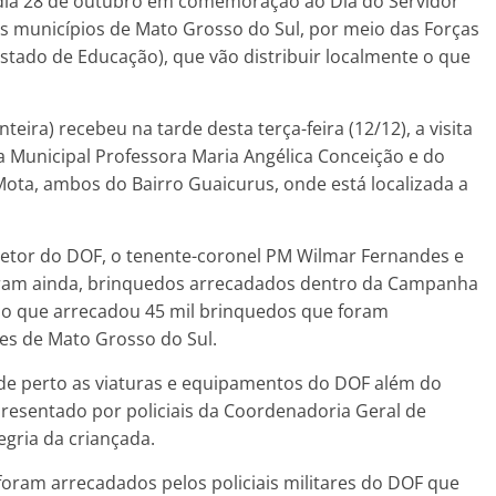
o dia 28 de outubro em comemoração ao Dia do Servidor
s municípios de Mato Grosso do Sul, por meio das Forças
Estado de Educação), que vão distribuir localmente o que
ra) recebeu na tarde desta terça-feira (12/12), a visita
 Municipal Professora Maria Angélica Conceição e do
Mota, ambos do Bairro Guaicurus, onde está localizada a
etor do DOF, o tenente-coronel PM Wilmar Fernandes e
beram ainda, brinquedos arrecadados dentro da Campanha
do que arrecadou 45 mil brinquedos que foram
ões de Mato Grosso do Sul.
de perto as viaturas e equipamentos do DOF além do
apresentado por policiais da Coordenadoria Geral de
egria da criançada.
foram arrecadados pelos policiais militares do DOF que