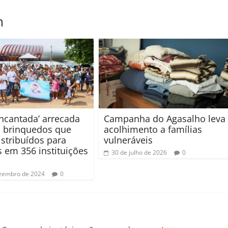
m
Encantada’ arrecada
Campanha do Agasalho leva
l brinquedos que
acolhimento a famílias
istribuídos para
vulneráveis
s em 356 instituições
30 de julho de 2026
0
zembro de 2024
0