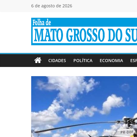
Pular
6 de agosto de 2026
para
o
conteúdo
Folha
de
CIDADES
POLÍTICA
ECONOMIA
ES
Mato
Grosso
do
Sul
Jornal