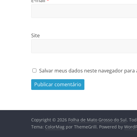
E-mail
*
Site
Salvar meus dados neste navegador para 
Copyright © 2026
Folha de Mato Grosso do Sul
. Tod
Tema:
ColorMag
por ThemeGrill. Powered by
WordP